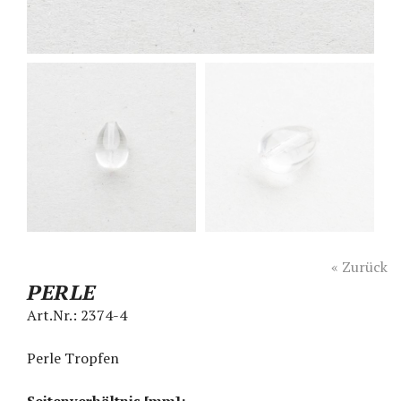
« Zurück
PERLE
Art.Nr.:
2374-4
Perle Tropfen