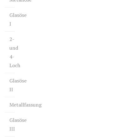
Glasöse
I
2-
und
4-
Loch
Glasöse
II
Metallfassung
Glasöse
III